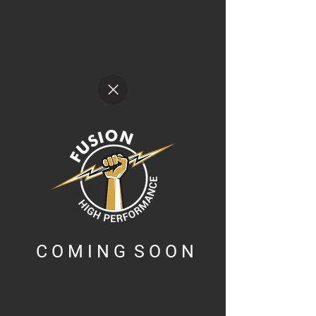
C O M I N G S O O N